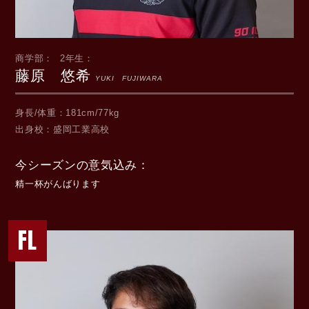
商学部
2年生
藤原 悠希
YUKI FUJIWARA
身長/体重
181cm/77kg
出身校
盛岡工業高校
今シーズンの意気込み
精一杯がんばります
FL