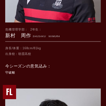
危機管理学部
2年生
新村 周作
SHUSAKU NIIMURA
身長/体重
168cm/81kg
出身校
朝霞高校
今シーズンの意気込み
守破離
FL