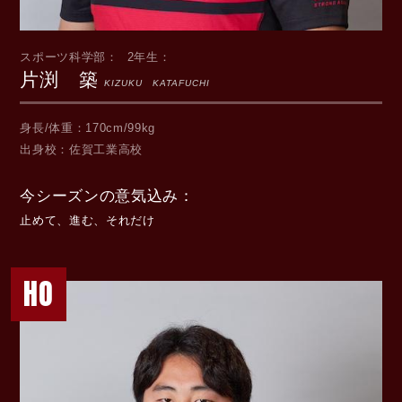
スポーツ科学部
2年生
片渕 築
KIZUKU KATAFUCHI
身長/体重
170cm/99kg
出身校
佐賀工業高校
今シーズンの意気込み
止めて、進む、それだけ
HO