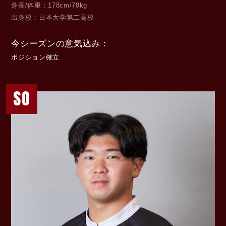
身長/体重
178cm/78kg
出身校
日本大学第二高校
今シーズンの意気込み
ポジション確立
SO