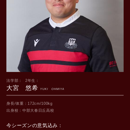
法学部
2年生
大宮 悠希
YUKI OHMIYA
身長/体重
172cm/100kg
出身校
中部大春日丘高校
今シーズンの意気込み