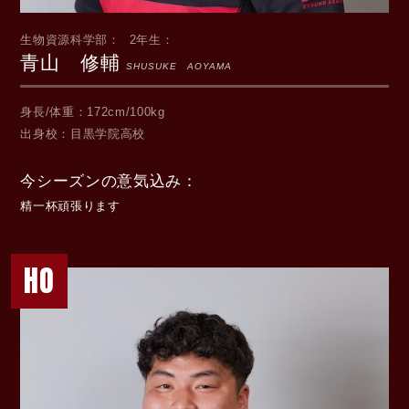
生物資源科学部
2年生
青山 修輔
SHUSUKE AOYAMA
身長/体重
172cm/100kg
出身校
目黒学院高校
今シーズンの意気込み
精一杯頑張ります
HO