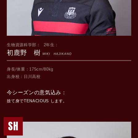
生物資源科学部
2年生
初鹿野 樹
MIKI HAJIKANO
身長/体重
175cm/80kg
出身校
日川高校
今シーズンの意気込み
捨て身でTENACIOUS します。
SH