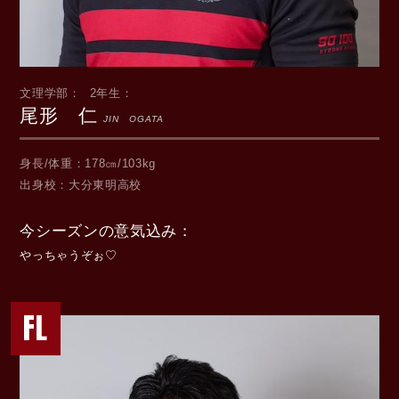
文理学部
2年生
尾形 仁
JIN OGATA
身長/体重
178㎝/103kg
出身校
大分東明高校
今シーズンの意気込み
やっちゃうぞぉ♡
FL