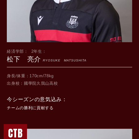
経済学部
2年生
松下 亮介
RYOSUKE MATSUSHITA
身長/体重
170cm/78kg
出身校
國學院久我山高校
今シーズンの意気込み
チームの勝利に貢献する
CTB