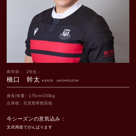
商学部
2年生
橋口 幹太
KANTA HASHIGUCHI
身長/体重
175cm/100kg
出身校
石見智翠館高校
今シーズンの意気込み
文武両道でがんばります